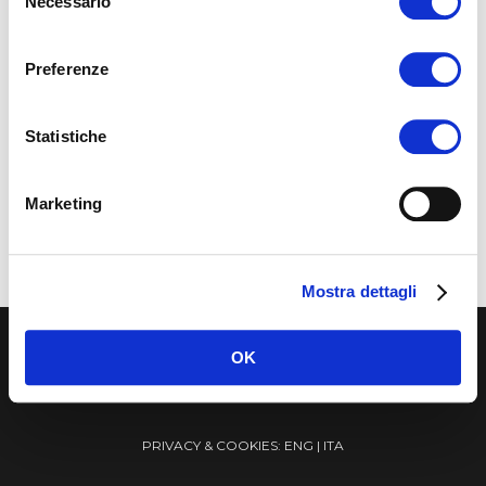
Necessario
del
consenso
Preferenze
Statistiche
Marketing
Mostra dettagli
© 2019 -2026 Molo Vecchio Marine Supply srl –
OK
P.IVA 02320110998
PRIVACY & COOKIES:
ENG
|
ITA